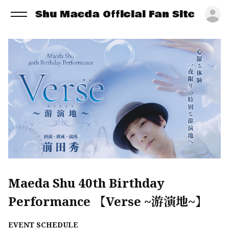
Shu Maeda Official Fan Site
ロ
Maeda Shu 40th Birthday
Performance 【Verse ~游演地~】
EVENT SCHEDULE