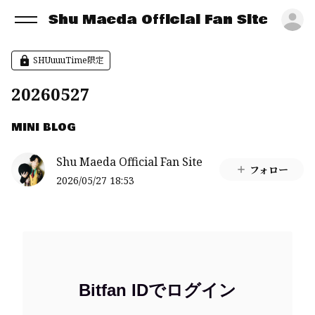
Shu Maeda Official Fan Site
ロ
SHUuuuTime限定
20260527
MINI BLOG
Shu Maeda Official Fan Site
フォロー
2026/05/27 18:53
Bitfan IDでログイン